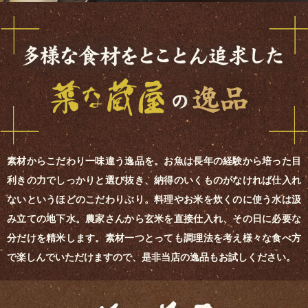
素材からこだわり一味違う逸品を。お魚は長年の経験から培った目
利きの力でしっかりと選び抜き、納得のいくものがなければ仕入れ
ないというほどのこだわりぶり。料理やお米を炊くのに使う水は汲
み立ての地下水。農家さんから玄米を直接仕入れ、その日に必要な
分だけを精米します。素材一つとっても調理法を考え様々な食べ方
で楽しんでいただけますので、是非当店の逸品もお試しください。