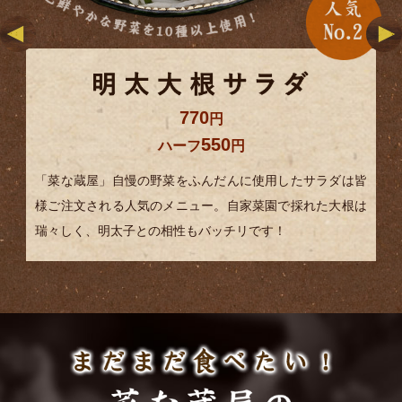
770
円
550
ハーフ
円
「菜な蔵屋」自慢の野菜をふんだんに使用したサラダは皆
様ご注文される人気のメニュー。自家菜園で採れた大根は
瑞々しく、明太子との相性もバッチリです！