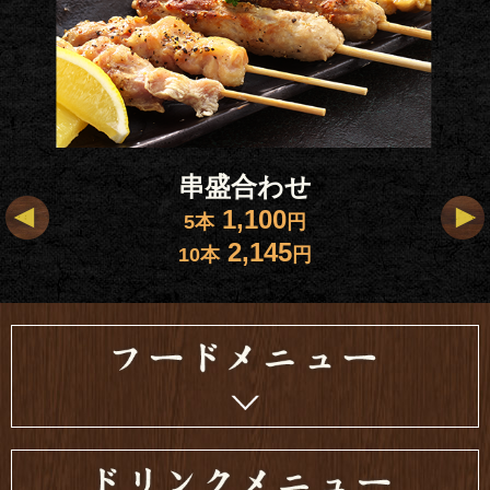
串盛合わせ
1,100
5本
円
2,145
10本
円